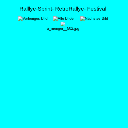
Ralllye-Sprint- RetroRallye- Festival
u_menger__502.jpg