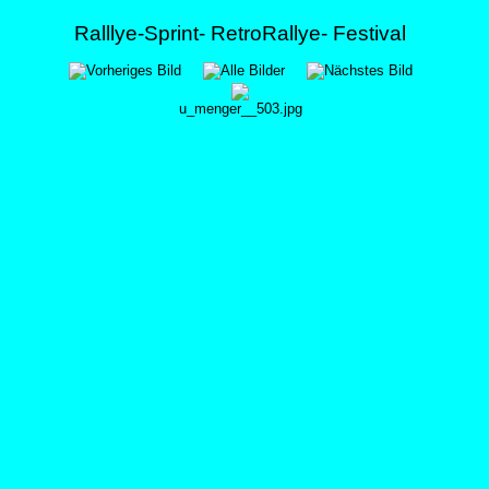
Ralllye-Sprint- RetroRallye- Festival
u_menger__503.jpg