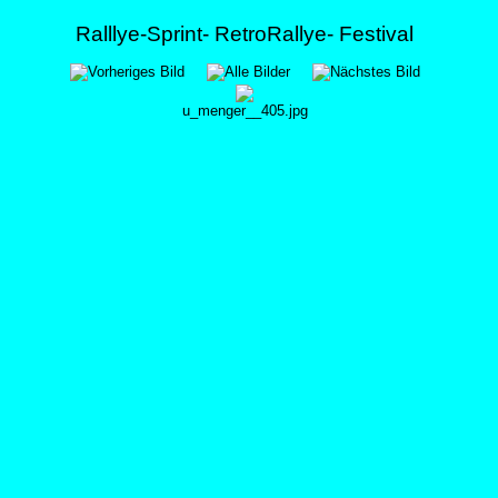
Ralllye-Sprint- RetroRallye- Festival
u_menger__405.jpg