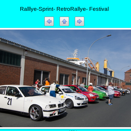
Ralllye-Sprint- RetroRallye- Festival